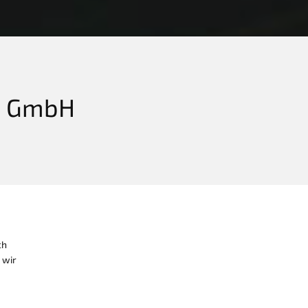
t GmbH
ch
 wir