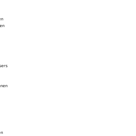
en
ten
sers
nnen
en