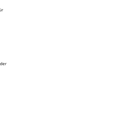
ür
 der